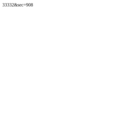
33332&sec=908